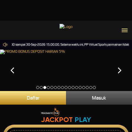
i 15.00.00 sampai 30-Sep-2026 15.00.00. Selama waktu ini, PP Virtual Sports permainan tidak 
Daftar
Masuk
JACKPOT
PLAY