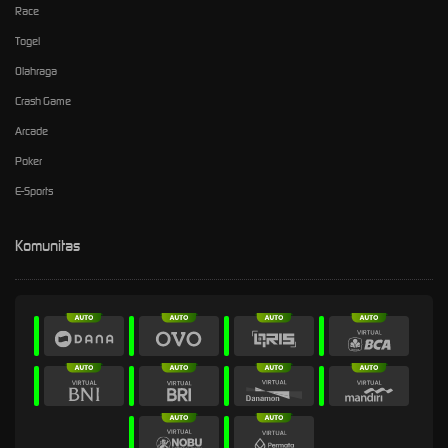
Race
Togel
Olahraga
Crash Game
Arcade
Poker
E-Sports
Komunitas