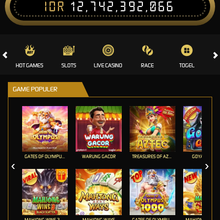
IDR
12,742,392,066
HOT GAMES
SLOTS
LIVE CASINO
RACE
TOGEL
OL
GAME POPULER
GATES OF OLYMPUS POP
WARUNG GACOR
TREASURES OF AZTEC
GOYANG GAI
MAHJONG WINS 3 – BLACK SCATTER
MAHJONG WAYS
GATES OF OLYMPUS 1000