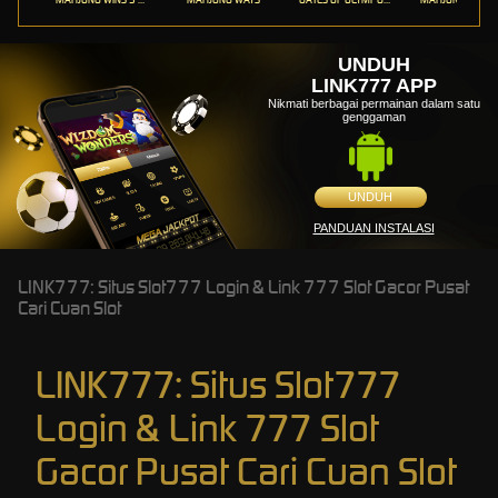
UNDUH
LINK777 APP
Nikmati berbagai permainan dalam satu
genggaman
UNDUH
PANDUAN INSTALASI
LINK777: Situs Slot777 Login & Link 777 Slot Gacor Pusat
Cari Cuan Slot
LINK777: Situs Slot777
Login & Link 777 Slot
Gacor Pusat Cari Cuan Slot