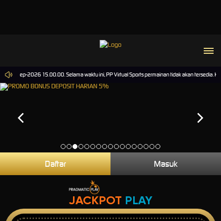
ai 30-Sep-2026 15.00.00. Selama waktu ini, PP Virtual Sports permainan tidak akan tersedia. 
Daftar
Masuk
JACKPOT
PLAY