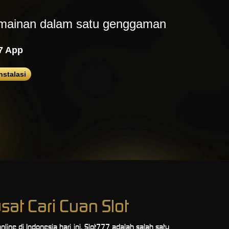
rmainan dalam satu genggaman
7 App
nstalasi
sat Cari Cuan Slot
line di Indonesia hari ini. Slot777 adalah salah satu