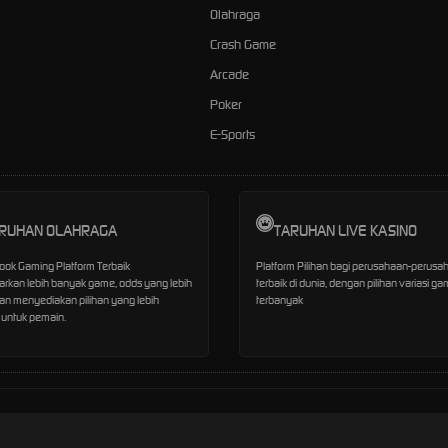
Olahraga
Crash Game
Arcade
Poker
E-Sports
RUHAN OLAHRAGA
TARUHAN LIVE KASINO
ook Gaming Platform Terbaik
Platform Pilihan bagi perusahaan-perusa
kan lebih banyak game, odds yang lebih
terbaik di dunia, dengan pilihan variasi g
 dan menyediakan pilihan yang lebih
terbanyak
untuk pemain.