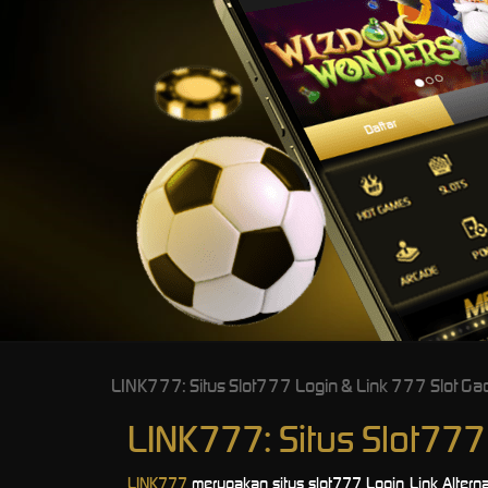
LINK777: Situs Slot777 Login & Link 777 Slot Gac
LINK777: Situs Slot777
LINK777
merupakan situs slot777 Login Link Alternat