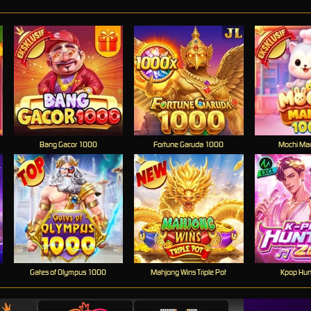
Bang Gacor 1000
Fortune Garuda 1000
Mochi Ma
Gates of Olympus 1000
Mahjong Wins Triple Pot
Kpop Hun