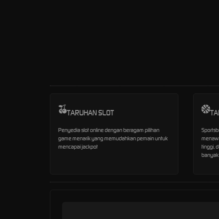
TARUHAN SLOT
TA
Penyedia slot online dengan beragam pilihan
Sportsb
game menarik yang memudahkan pemain untuk
menawar
mencapai jackpot
tinggi,
banyak 