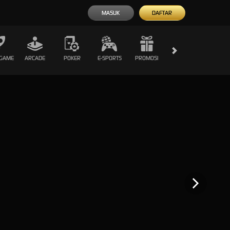
MASUK
DAFTAR
 GAME
ARCADE
POKER
E-SPORTS
PROMOSI