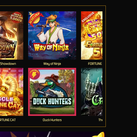
y Showdown
Way of Ninja
FORTUNE GARUDA 500
RTUNE CAT
Duck Hunters
The Crypt