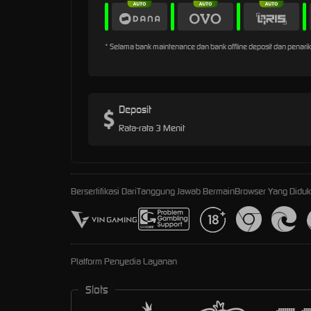
* Selama bank maintenance dan bank offline deposit dan penarik
Deposit
Rata-rata 3 Menit
Bersertifikasi Dari
Tanggung Jawab Bermain
Browser Yang Didu
Platform Penyedia Layanan
Slots