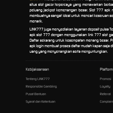
situs slot gacor terpercaya yang menawarkan berbag
peluang jackpot kemenangan besar. Slot 777 apk m
membuatnya sangat ideal untuk mencari keseruan ser
menarik.
LINK777 juga menyediakan layanan deposit pulsa T
apk slot 777 dengan menggunakan link 777 slot ga
Daftar sekarang untuk kesempatan menang besar. Pro
apk login membuat proses daftar mudah kapan saja d
uang yang menyenangkan serta menguntungkan.
Kebijaksanaan
Platform
Tentang LINK777
Promosi
Responsible Gambling
Loyalty
Pusat Bantuan
Referral
Syarat dan Ketentuan
Complaint