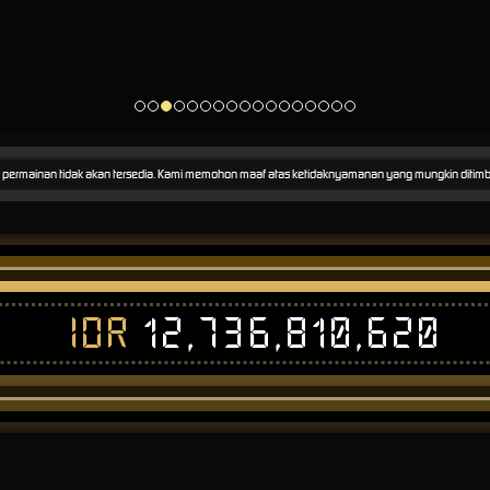
nan tidak akan tersedia. Kami memohon maaf atas ketidaknyamanan yang mungkin ditimbulkan.
IDR
12,736,810,620