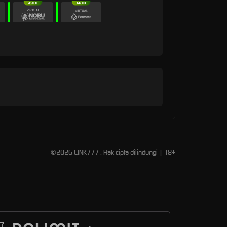
©2026 LINK777 . Hak cipta dilindungi | 18+