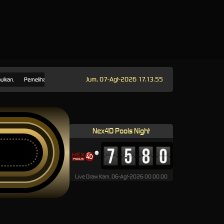
Jum, 07-Agt-2026 17.13.55
Pemeliharaan Terjadwal: PP Virtual Sports pada 30-Jun-2026 dari 15.00.00 sampai 30-Sep-20
Nex4D Pools Night
Live Draw Kam, 06-Agt-2026 00.00.00