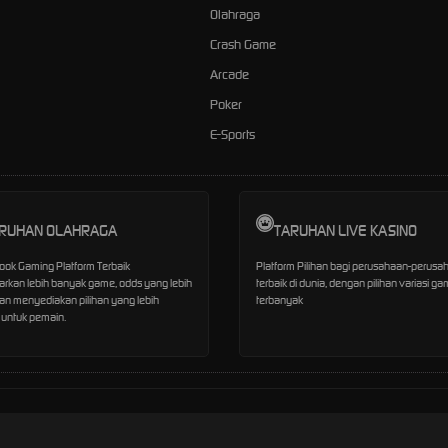
Olahraga
Crash Game
Arcade
Poker
E-Sports
RUHAN OLAHRAGA
TARUHAN LIVE KASINO
ook Gaming Platform Terbaik
Platform Pilihan bagi perusahaan-perusa
kan lebih banyak game, odds yang lebih
terbaik di dunia, dengan pilihan variasi g
 dan menyediakan pilihan yang lebih
terbanyak
untuk pemain.