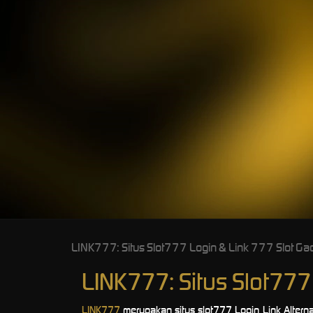
LINK777: Situs Slot777 Login & Link 777 Slot Gac
LINK777: Situs Slot777
LINK777
merupakan situs slot777 Login Link Alternat