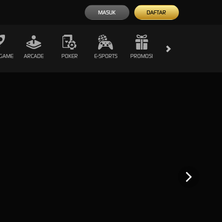
MASUK
DAFTAR
 GAME
ARCADE
POKER
E-SPORTS
PROMOSI