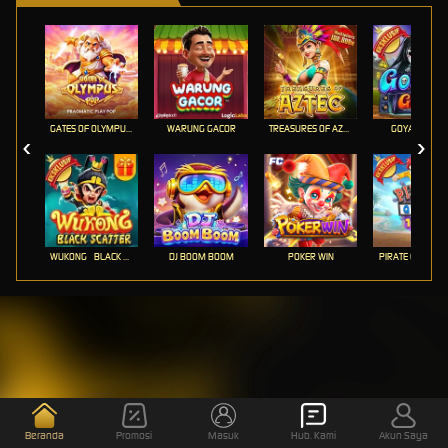
GATES OF OLYMPUS POP
WARUNG GACOR
TREASURES OF AZTEC
GOYANG GAI
WUKONG - BLACK SCATTER
DJ BOOM BOOM
POKER WIN
PIRATE QUEST 1
Beranda
Promosi
Masuk
Hub. Kami
Akun Saya