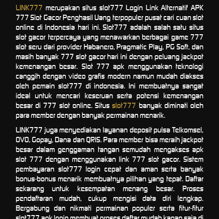
LINK777
merupakan situs slot777 Login Link Alternatif APK
777 Slot Gacor Penghasil Uang terpopuler pusat cari cuan slot
online di Indonesia hari ini. Slot777 adalah salah satu situs
slot gacor terpercaya yang menawarkan berbagai game 777
slot seru dari provider Habanero, Pragmatic Play, PG Soft, dan
masih banyak 777 slot gacor hari ini dengan peluang jackpot
kemenangan besar. Slot 777 apk menggunakan teknologi
canggih dengan video grafis modern namun mudah diakses
oleh pemain slot777 di indonesia. Ini membuatnya sangat
ideal untuk mencari keseruan serta potensi kemenangan
besar di 777 slot online. Situs
slot777
banyak diminati oleh
para member dengan banyak permainan menarik.
LINK777 juga menyediakan layanan deposit pulsa Telkomsel,
OVO, Gopay, Dana dan QRIS. Para member bisa meraih jackpot
besar dalam genggaman tangan semudah mengakses apk
slot 777 dengan menggunakan link 777 slot gacor. Sistem
pembayaran slot777 login cepat dan aman serta banyak
bonus-bonus menarik membuatnya pilihan yang tepat. Daftar
sekarang untuk kesempatan menang besar. Proses
pendaftaran mudah, cukup mengisi data diri lengkap.
Bergabung dan nikmati permainan populer serta fitur-fitur
slot777 apk login membuat proses daftar mudah kapan saja di