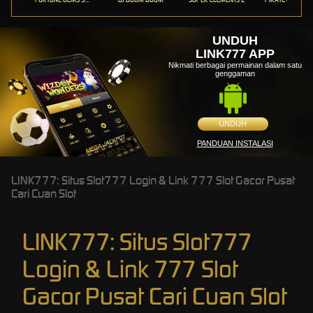
UNDUH
LINK777 APP
Nikmati berbagai permainan dalam satu
genggaman
UNDUH
PANDUAN INSTALASI
LINK777: Situs Slot777 Login & Link 777 Slot Gacor Pusat
Cari Cuan Slot
LINK777: Situs Slot777
Login & Link 777 Slot
Gacor Pusat Cari Cuan Slot