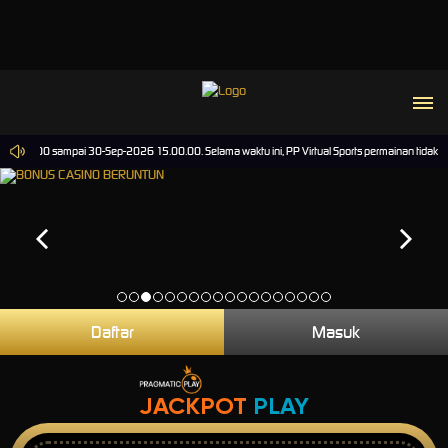
i 15.00.00 sampai 30-Sep-2026 15.00.00. Selama waktu ini, PP Virtual Sports permainan tidak 
Daftar
Masuk
JACKPOT
PLAY