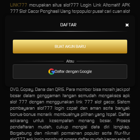
LINK777
merupakan situs slot777 Login Link Alternatif APK
777 Slot Gacor Penghasil Uang terpopuler pusat cari cuan slot
online di Indonesia hari ini. Slot777 adalah salah satu situs
slot gacor terpercaya yang menawarkan berbagai game 777
×
DAFTAR
slot seru dari provider Habanero, Pragmatic Play, PG Soft, dan
masih banyak 777 slot gacor hari ini dengan peluang jackpot
kemenangan besar. Slot 777 apk menggunakan teknologi
BUAT AKUN BARU
canggih dengan video grafis modern namun mudah diakses
oleh pemain slot777 di indonesia. Ini membuatnya sangat
ideal untuk mencari keseruan serta potensi kemenangan
Atau
besar di 777 slot online. Situs
slot777
banyak diminati oleh
Daftar dengan Google
para member dengan banyak permainan menarik.
LINK777 juga menyediakan layanan deposit pulsa Telkomsel,
OVO, Gopay, Dana dan QRIS. Para member bisa meraih jackpot
besar dalam genggaman tangan semudah mengakses apk
slot 777 dengan menggunakan link 777 slot gacor. Sistem
pembayaran slot777 login cepat dan aman serta banyak
bonus-bonus menarik membuatnya pilihan yang tepat. Daftar
sekarang untuk kesempatan menang besar. Proses
pendaftaran mudah, cukup mengisi data diri lengkap.
Bergabung dan nikmati permainan populer serta fitur-fitur
slot777 apk login membuat proses daftar mudah kapan saja di