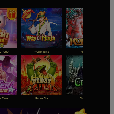
ia 1000
Way of Ninja
Koi Gate
r Zeus
Pedas Gila
The Crypt