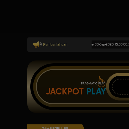
Pemberitahuan
wal: PP Virtual Sports pada 30-Jun-2026 dari 15.00.00 sampai 30-Sep-2026 15.00.00. Selama wa
JACKPOT
PLAY
GAME POPULER