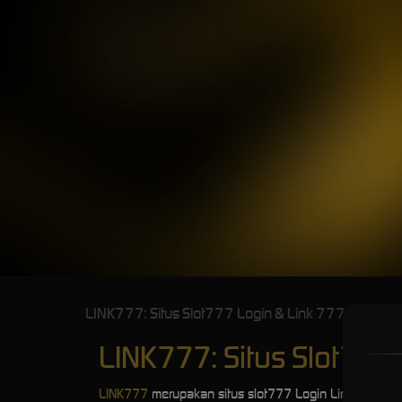
ald****8
IDR
488,000.00
Mahjong Wins - Gong Xi Fa Cai
ald****8
IDR
486,800.00
Gates of Olympus™
LINK777: Situs Slot777 Login & Link 777 Slot Gaco
LINK777: Situs Slot777 
LINK777
merupakan situs slot777 Login Link Alternati