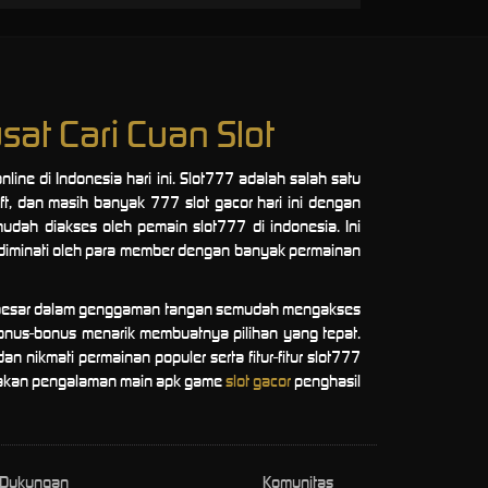
sat Cari Cuan Slot
line di Indonesia hari ini. Slot777 adalah salah satu
ft, dan masih banyak 777 slot gacor hari ini dengan
dah diakses oleh pemain slot777 di indonesia. Ini
iminati oleh para member dengan banyak permainan
ot besar dalam genggaman tangan semudah mengakses
onus-bonus menarik membuatnya pilihan yang tepat.
nikmati permainan populer serta fitur-fitur slot777
rasakan pengalaman main apk game
slot gacor
penghasil
Dukungan
Komunitas