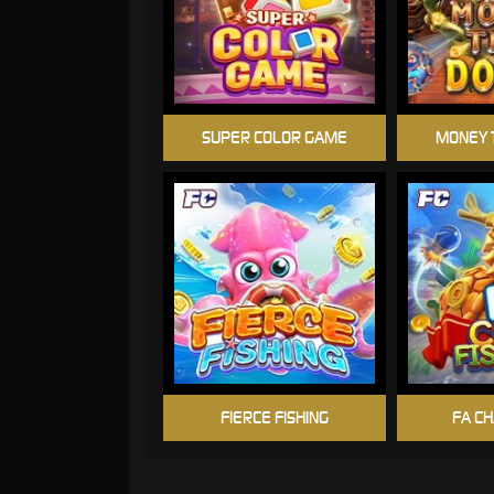
SUPER COLOR GAME
MONEY 
FIERCE FISHING
FA CH