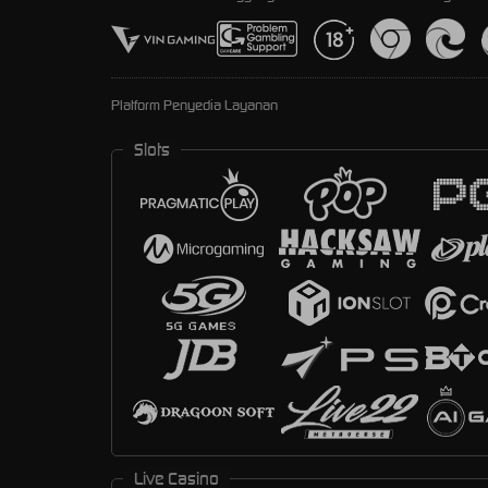
Platform Penyedia Layanan
Slots
Live Casino