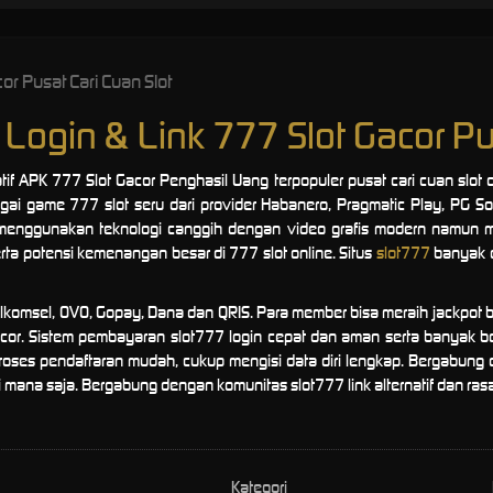
or Pusat Cari Cuan Slot
 Login & Link 777 Slot Gacor Pu
if APK 777 Slot Gacor Penghasil Uang terpopuler pusat cari cuan slot on
ai game 777 slot seru dari provider Habanero, Pragmatic Play, PG So
enggunakan teknologi canggih dengan video grafis modern namun mu
ta potensi kemenangan besar di 777 slot online. Situs
slot777
banyak d
elkomsel, OVO, Gopay, Dana dan QRIS. Para member bisa meraih jackp
cor. Sistem pembayaran slot777 login cepat dan aman serta banyak b
ses pendaftaran mudah, cukup mengisi data diri lengkap. Bergabung dan 
i mana saja. Bergabung dengan komunitas slot777 link alternatif dan 
Kategori