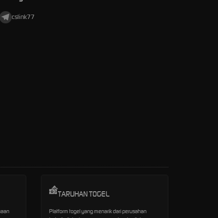
cslink77
TARUHAN TOGEL
haan
Platform togel yang menarik dari perusahan