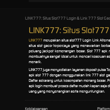
LINK777: Situs Slot777 Login & Link 777 Slot Gac
LINK777: Situs Slot777
LINK777
merupakan situs slot777 Login Link Alternat
situs slot gacor terpercaya yang menawarkan berbag
peluang jackpot kemenangan besar. Slot 777 apk m
membuatnya sangat ideal untuk mencari keseruan ser
menarik.
LINK777 juga menyediakan layanan deposit pulsa T
apk slot 777 dengan menggunakan link 777 slot ga
Daftar sekarang untuk kesempatan menang besar. Pro
apk login membuat proses daftar mudah kapan saja d
uang yang menyenangkan serta menguntungkan.
Kebijaksanaan
Platform