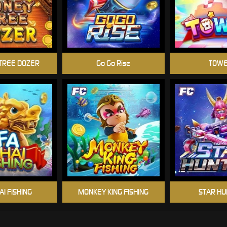
TREE DOZER
Go Go Rise
TOW
AI FISHING
MONKEY KING FISHING
STAR HU