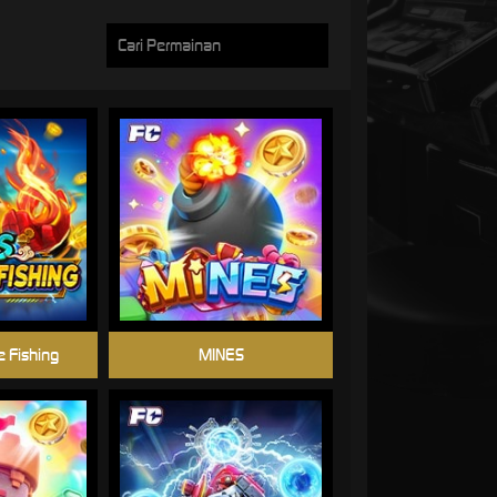
e Fishing
MINES