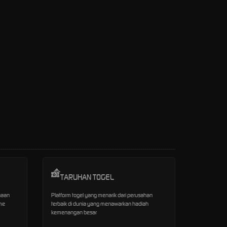
TARUHAN TOGEL
haan
Platform togel yang menarik dari perusahan
ame
terbaik di dunia yang menawarkan hadiah
kemenangan besar