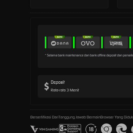
* Selama bank maintenance dan bank offline deposit dan penarik
Deposit
Rata-rata 3 Menit
Bersertifikasi Dari
Tanggung Jawab Bermain
Browser Yang Didu