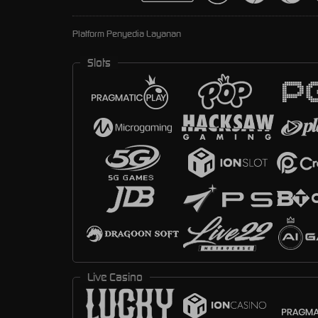
Platform Penyedia Layanan
Slots
Live Casino