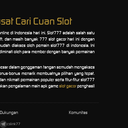
sat Cari Cuan Slot
line di Indonesia hari ini. Slot777 adalah salah satu
ft, dan masih banyak 777 slot gacor hari ini dengan
dah diakses oleh pemain slot777 di indonesia. Ini
iminati oleh para member dengan banyak permainan
ot besar dalam genggaman tangan semudah mengakses
onus-bonus menarik membuatnya pilihan yang tepat.
nikmati permainan populer serta fitur-fitur slot777
rasakan pengalaman main apk game
slot gacor
penghasil
Dukungan
Komunitas
cslink77