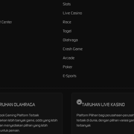
Slots
Live Casino
 Center
Race
Togel
Olahraga
Crash Game
Arcade
Poker
E-Sports
RUHAN OLAHRAGA
TARUHAN LIVE KASINO
ook Gaming Platform Terbaik
Platform Pilihan bagi perusahaan-perusa
kan lebih banyak game, odds yang lebih
terbaik di dunia, dengan pilihan variasi g
 dan menyediakan pilihan yang lebih
terbanyak
untuk pemain.