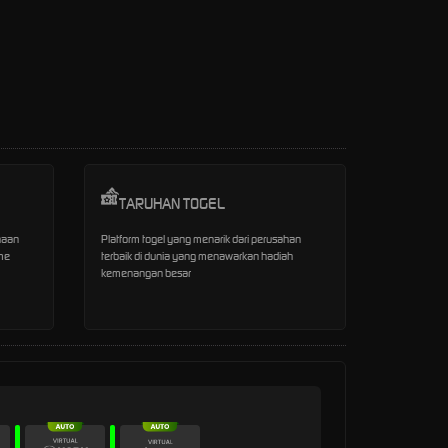
TARUHAN TOGEL
haan
Platform togel yang menarik dari perusahan
ame
terbaik di dunia yang menawarkan hadiah
kemenangan besar