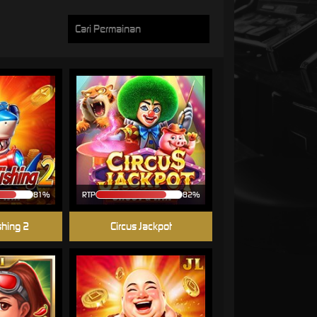
81%
RTP
82%
shing 2
Circus Jackpot