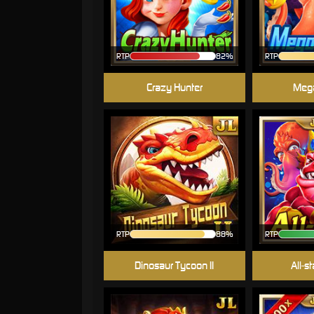
RTP
82%
RTP
Crazy Hunter
Mega
RTP
88%
RTP
Dinosaur Tycoon II
All-s