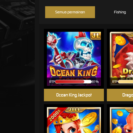
Semua permainan
Fishing
RTP
81%
RTP
Ocean King Jackpot
Drago