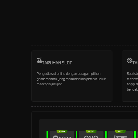
TARUHAN SLOT
TA
Penyedia slot online dengan beragam pilihan
Sportsb
game menarik yang memudahkan pemain untuk
menawar
mencapai jackpot
tinggi,
banyak 