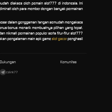
dah diakses oleh pemain slot777 di indonesia. Ini
iminati oleh para member dengan banyak permainan
ot besar dalam genggaman tangan semudah mengakses
onus-bonus menarik membuatnya pilihan yang tepat.
nikmati permainan populer serta fitur-fitur slot777
rasakan pengalaman main apk game
slot gacor
penghasil
Dukungan
Komunitas
cslink77