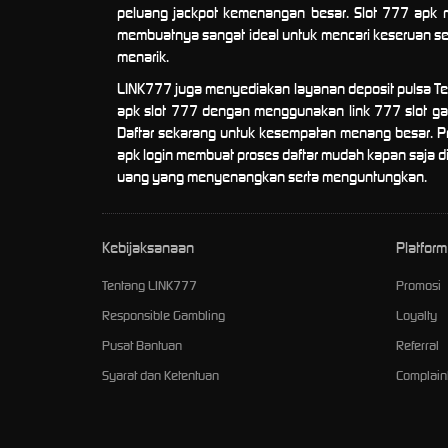
peluang jackpot kemenangan besar. Slot 777 apk m
membuatnya sangat ideal untuk mencari keseruan ser
menarik.
LINK777 juga menyediakan layanan deposit pulsa T
apk slot 777 dengan menggunakan link 777 slot ga
Daftar sekarang untuk kesempatan menang besar. Pro
apk login membuat proses daftar mudah kapan saja d
uang yang menyenangkan serta menguntungkan.
Kebijaksanaan
Platform
Tentang LINK777
Promosi
Responsible Gambling
Loyalty
Pusat Bantuan
Referral
Syarat dan Ketentuan
Complaint