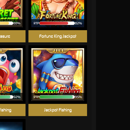
88%
RTP
82%
easure
Fortune King Jackpot
92%
RTP
95%
ishing
Jackpot Fishing