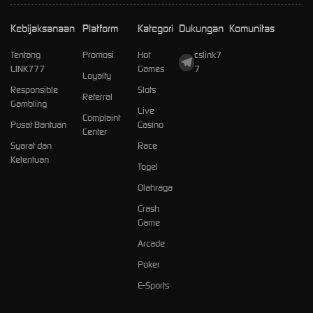
Kebijaksanaan
Platform
Kategori
Dukungan
Komunitas
Tentang
Promosi
Hot
cslink7
LINK777
Games
7
Loyalty
Responsible
Slots
Referral
Gambling
Live
Complaint
Pusat Bantuan
Casino
Center
Syarat dan
Race
Ketentuan
Togel
Olahraga
Crash
Game
Arcade
Poker
E-Sports