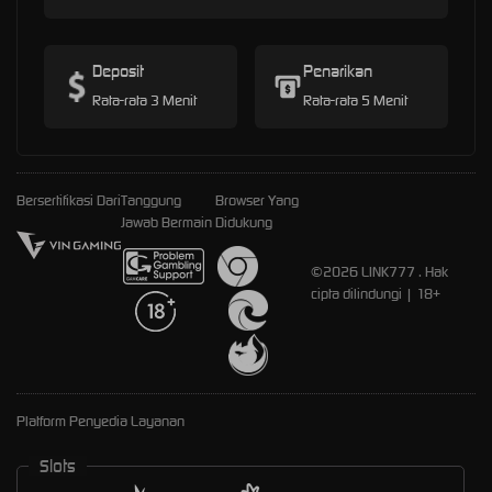
Deposit
Penarikan
Rata-rata 3 Menit
Rata-rata 5 Menit
Bersertifikasi Dari
Tanggung
Browser Yang
Jawab Bermain
Didukung
©2026 LINK777 . Hak
cipta dilindungi | 18+
Platform Penyedia Layanan
Slots