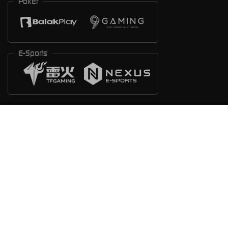
Poker
E-Sports