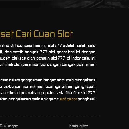
sat Cari Cuan Slot
line di Indonesia hari ini. Slot777 adalah salah satu
ft, dan masih banyak 777 slot gacor hari ini dengan
dah diakses oleh pemain slot777 di indonesia. Ini
iminati oleh para member dengan banyak permainan
ot besar dalam genggaman tangan semudah mengakses
onus-bonus menarik membuatnya pilihan yang tepat.
nikmati permainan populer serta fitur-fitur slot777
rasakan pengalaman main apk game
slot gacor
penghasil
Dukungan
Komunitas