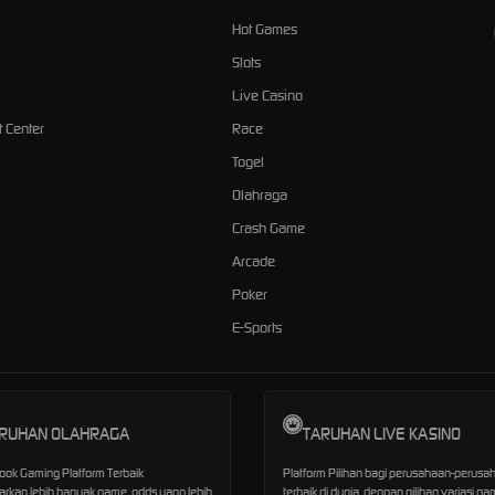
Hot Games
Slots
Live Casino
 Center
Race
Togel
Olahraga
Crash Game
Arcade
Poker
E-Sports
RUHAN OLAHRAGA
TARUHAN LIVE KASINO
ook Gaming Platform Terbaik
Platform Pilihan bagi perusahaan-perusa
kan lebih banyak game, odds yang lebih
terbaik di dunia, dengan pilihan variasi g