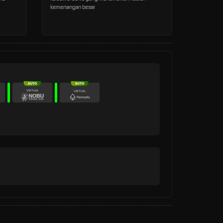
kemenangan besar