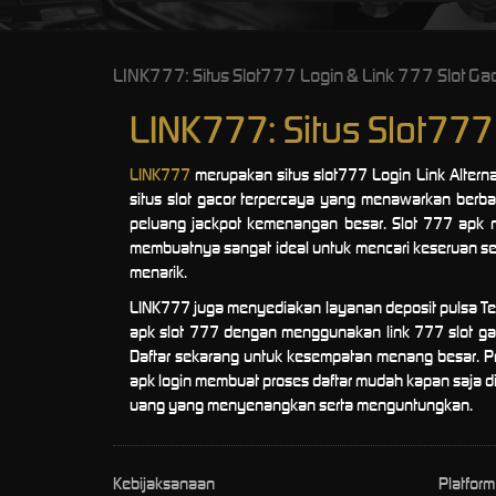
LINK777: Situs Slot777 Login & Link 777 Slot Gac
LINK777: Situs Slot777
LINK777
merupakan situs slot777 Login Link Alternat
situs slot gacor terpercaya yang menawarkan berbag
peluang jackpot kemenangan besar. Slot 777 apk m
membuatnya sangat ideal untuk mencari keseruan ser
menarik.
LINK777 juga menyediakan layanan deposit pulsa T
apk slot 777 dengan menggunakan link 777 slot ga
Daftar sekarang untuk kesempatan menang besar. Pro
apk login membuat proses daftar mudah kapan saja d
uang yang menyenangkan serta menguntungkan.
Kebijaksanaan
Platform