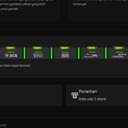
 dan menyediakan pilihan yang lebih
terbanyak
untuk pemain.
an tidak dapat diproses
Penarikan
Rata-rata 5 Menit
kung