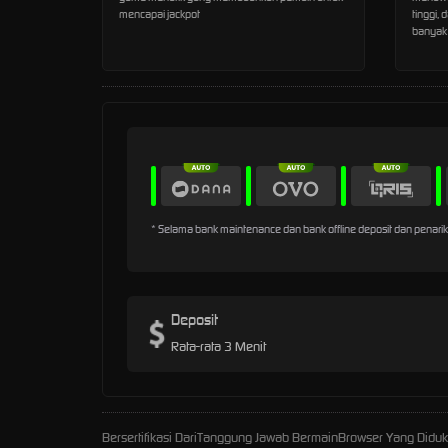
mencapai jackpot
tinggi,
banyak 
* Selama bank maintenance dan bank offline deposit dan penarik
Deposit
Rata-rata 3 Menit
Bersertifikasi Dari
Tanggung Jawab Bermain
Browser Yang Didu