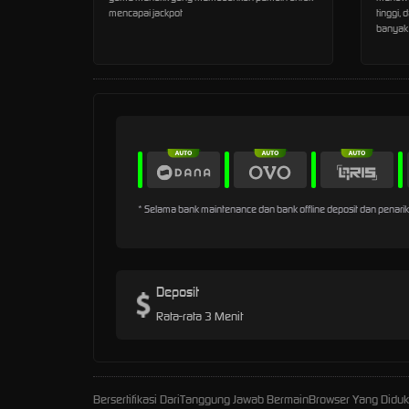
mencapai jackpot
tinggi,
banyak 
* Selama bank maintenance dan bank offline deposit dan penarik
Deposit
Rata-rata 3 Menit
Bersertifikasi Dari
Tanggung Jawab Bermain
Browser Yang Didu