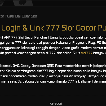
or Pusat Cari Cuan Slot
 Login & Link 777 Slot Gacor Pu
if APK 777 Slot Gacor Penghasil Uang terpopuler pusat cari cuan slot on
ai game 777 slot seru dari provider Habanero, Pragmatic Play, PG So
enggunakan teknologi canggih dengan video grafis modern namun mu
ta potensi kemenangan besar di 777 slot online. Situs
slot777
banyak d
elkomsel, OVO, Gopay, Dana dan QRIS. Para member bisa meraih jackp
cor. Sistem pembayaran slot777 login cepat dan aman serta banyak b
ses pendaftaran mudah, cukup mengisi data diri lengkap. Bergabung dan 
i mana saja. Bergabung dengan komunitas slot777 link alternatif dan 
Kategori