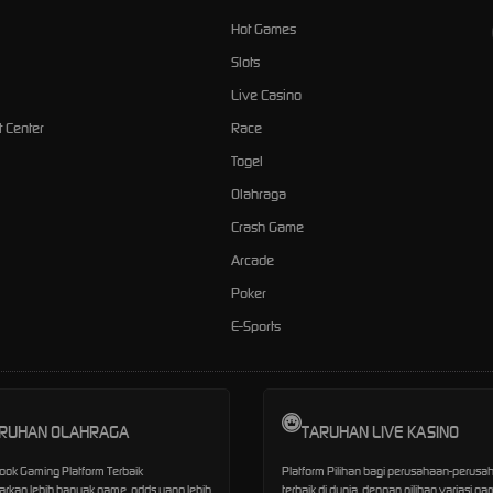
Hot Games
Slots
Live Casino
 Center
Race
Togel
Olahraga
Crash Game
Arcade
Poker
E-Sports
RUHAN OLAHRAGA
TARUHAN LIVE KASINO
ook Gaming Platform Terbaik
Platform Pilihan bagi perusahaan-perusa
kan lebih banyak game, odds yang lebih
terbaik di dunia, dengan pilihan variasi g