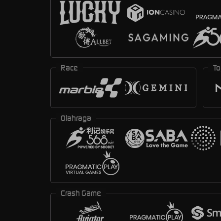
Race
To
Olahraga
Crash Game