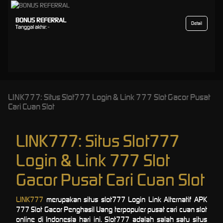
BONUS REFERRAL
Detail
Tanggal akhir:
-
LINK777: Situs Slot777 Login & Link 777 Slot Gacor Pusat
Cari Cuan Slot
LINK777: Situs Slot777
Login & Link 777 Slot
Gacor Pusat Cari Cuan Slot
LINK777
merupakan situs slot777 Login Link Alternatif APK
777 Slot Gacor Penghasil Uang terpopuler pusat cari cuan slot
online di Indonesia hari ini. Slot777 adalah salah satu situs