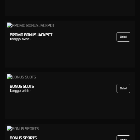
PROMO BONUS JACKPOT
Detail
Tanggal akhir:
-
BONUS SLOTS
Detail
Tanggal akhir:
-
BONUS SPORTS
Detail