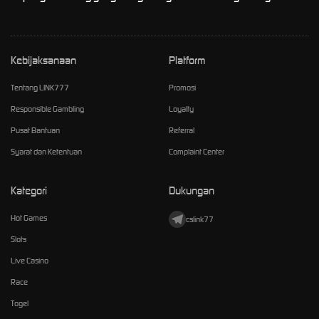
Kebijaksanaan
Platform
Tentang LINK777
Promosi
Responsible Gambling
Loyalty
Pusat Bantuan
Referral
Syarat dan Ketentuan
Complaint Center
Kategori
Dukungan
Hot Games
cslink77
Slots
Live Casino
Race
Togel