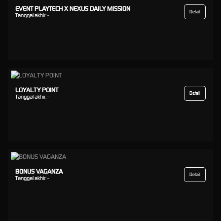
EVENT PLAYTECH X NEXUS DAILY MISSION
Detail
Tanggal akhir:
-
LOYALTY POINT
Detail
Tanggal akhir:
-
BONUS VAGANZA
Detail
Tanggal akhir:
-