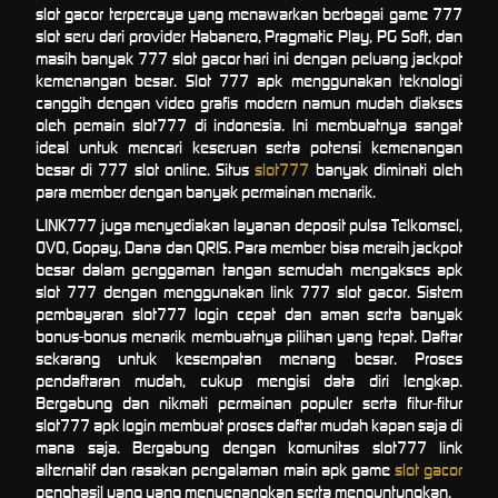
slot gacor terpercaya yang menawarkan berbagai game 777
slot seru dari provider Habanero, Pragmatic Play, PG Soft, dan
masih banyak 777 slot gacor hari ini dengan peluang jackpot
kemenangan besar. Slot 777 apk menggunakan teknologi
canggih dengan video grafis modern namun mudah diakses
oleh pemain slot777 di indonesia. Ini membuatnya sangat
ideal untuk mencari keseruan serta potensi kemenangan
besar di 777 slot online. Situs
slot777
banyak diminati oleh
para member dengan banyak permainan menarik.
LINK777 juga menyediakan layanan deposit pulsa Telkomsel,
OVO, Gopay, Dana dan QRIS. Para member bisa meraih jackpot
besar dalam genggaman tangan semudah mengakses apk
slot 777 dengan menggunakan link 777 slot gacor. Sistem
pembayaran slot777 login cepat dan aman serta banyak
bonus-bonus menarik membuatnya pilihan yang tepat. Daftar
sekarang untuk kesempatan menang besar. Proses
pendaftaran mudah, cukup mengisi data diri lengkap.
Bergabung dan nikmati permainan populer serta fitur-fitur
slot777 apk login membuat proses daftar mudah kapan saja di
mana saja. Bergabung dengan komunitas slot777 link
alternatif dan rasakan pengalaman main apk game
slot gacor
penghasil uang yang menyenangkan serta menguntungkan.