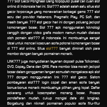
777 Slot Gacor Penghasil Uang terpopuler pusat cari cuan slot
online di Indonesia hari ini. Slot777 adalah salah satu situs slot
gacor terpercaya yang menawarkan berbagai game 777 slot
seru dari provider Habanero, Pragmatic Play, PG Soft, dan
masih banyak 777 slot gacor hari ini dengan peluang jackpot
kemenangan besar. Slot 777 apk menggunakan teknologi
canggih dengan video grafis modern namun mudah diakses
oleh pemain slot777 di indonesia. Ini membuatnya sangat
ideal untuk mencari keseruan serta potensi kemenangan besar
di 777 slot online. Situs
slot777
banyak diminati oleh para
member dengan banyak permainan menarik.
LINK777 juga menyediakan layanan deposit pulsa Telkomsel,
OVO, Gopay, Dana dan QRIS. Para member bisa meraih jackpot
besar dalam genggaman tangan semudah mengakses apk slot
777 dengan menggunakan link 777 slot gacor. Sistem
pembayaran slot777 login cepat dan aman serta banyak
bonus-bonus menarik membuatnya pilihan yang tepat. Daftar
sekarang untuk kesempatan menang besar. Proses
pendaftaran mudah, cukup mengisi data diri lengkap.
Bergabung dan nikmati permainan populer serta fitur-fitur