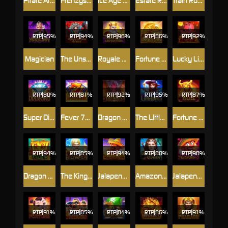
Pirate Attack
Frenzyshot
Ice Age Mammoths
Estate Rich Man
Train Robber
RTP
95%
RTP
94%
RTP
96%
RTP
86%
RTP
92%
Magician
The Unsurpassed Grace
Royale Expedition
Fortune Koi
Lucky Little Devil
RTP
80%
RTP
81%
RTP
92%
RTP
95%
RTP
87%
Super Diamond
Fever 777
Dragon Treasure
The LIttle Witch
Fortune Bull
RTP
94%
RTP
85%
RTP
94%
RTP
80%
RTP
98%
Dragon Tiles
The King Of Olympus
Jalapeno Burst
Amazon Queen
Jalapeno 2
RTP
91%
RTP
85%
RTP
84%
RTP
86%
RTP
91%