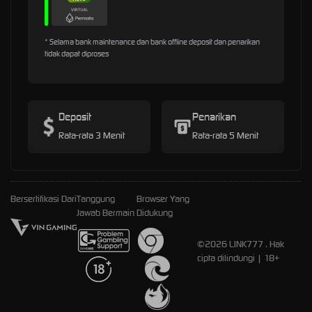
* Selama bank maintenance dan bank offline deposit dan penarikan
tidak dapat diproses
Deposit
Penarikan
Rata-rata 3 Menit
Rata-rata 5 Menit
Bersertifikasi Dari
Tanggung
Browser Yang
Jawab Bermain
Didukung
©2026 LINK777 . Hak
cipta dilindungi | 18+