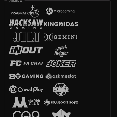
Arcade