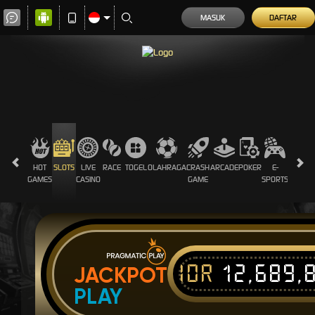
MASUK
DAFTAR
HOT
SLOTS
LIVE
RACE
TOGEL
OLAHRAGA
CRASH
ARCADE
POKER
E-
PROMO
GAMES
CASINO
GAME
SPORTS
IDR
12,689,
JACKPOT
PLAY