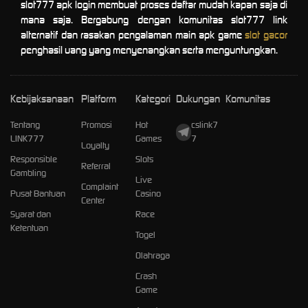
slot777 apk login membuat proses daftar mudah kapan saja di
mana saja. Bergabung dengan komunitas slot777 link
alternatif dan rasakan pengalaman main apk game
slot gacor
penghasil uang yang menyenangkan serta menguntungkan.
Kebijaksanaan
Platform
Kategori
Dukungan
Komunitas
Tentang
Promosi
Hot
cslink7
LINK777
Games
7
Loyalty
Responsible
Slots
Referral
Gambling
Live
Complaint
Pusat Bantuan
Casino
Center
Syarat dan
Race
Ketentuan
Togel
Olahraga
Crash
Game