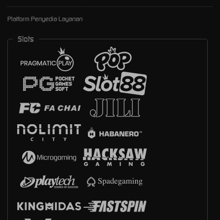
Platform Penyedia Layanan
Slots