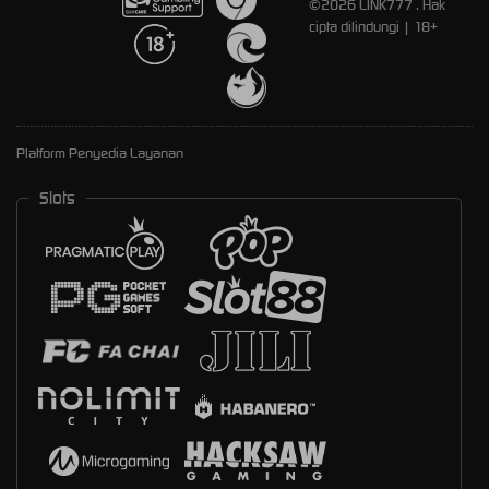
©2026 LINK777 . Hak
cipta dilindungi | 18+
Platform Penyedia Layanan
Slots