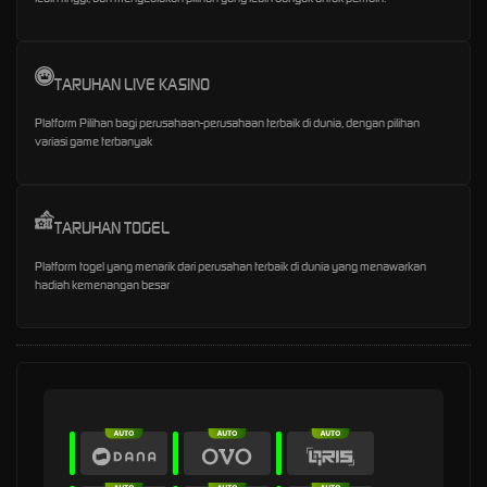
TARUHAN LIVE KASINO
Platform Pilihan bagi perusahaan-perusahaan terbaik di dunia, dengan pilihan
variasi game terbanyak
TARUHAN TOGEL
Platform togel yang menarik dari perusahan terbaik di dunia yang menawarkan
hadiah kemenangan besar