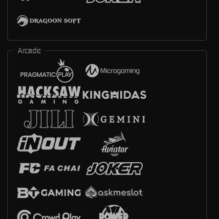
Arcade