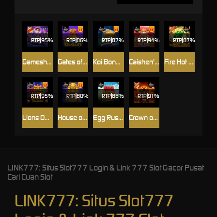
RTP
95%
RTP
86%
RTP
87%
RTP
94%
RTP
87%
Gameshow Party Jackpot Play
Gates of Dragon Jackpot Play
Koi Bonanza Jackpot Play
Caishen's Gems Jackpot Play
Fire Hot 20 Jackpot Play
RTP
95%
RTP
80%
RTP
88%
RTP
91%
Lions Dance Megaways Jackpot Play
House of Lions Megaways Jackpot Play
Egg Rush Jackpot Play
Crown of Fire Jackpot Play
LINK777: Situs Slot777 Login & Link 777 Slot Gacor Pusat
Cari Cuan Slot
LINK777: Situs Slot777