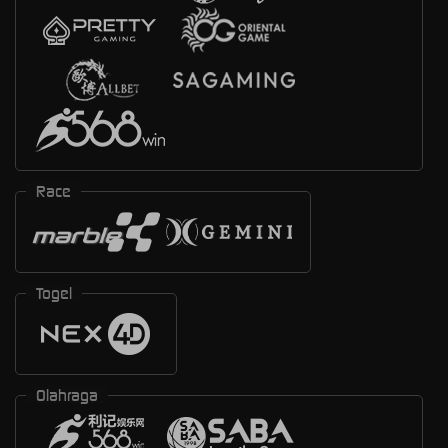
Race
Togel
Olahraga