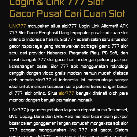
Login & Link 777 Slot
Gacor Pusat Cari Cuan Slot
LINK777
merupakan situs slot777 Login Link Alternatif APK
777 Slot Gacor Penghasil Uang terpopuler pusat cari cuan slot
online di Indonesia hari ini. Slot777 adalah salah satu situs slot
gacor terpercaya yang menawarkan berbagai game 777 slot
seru dari provider Habanero, Pragmatic Play, PG Soft, dan
masih banyak 777 slot gacor hari ini dengan peluang jackpot
kemenangan besar. Slot 777 apk menggunakan teknologi
canggih dengan video grafis modern namun mudah diakses
oleh pemain slot777 di indonesia. Ini membuatnya sangat
ideal untuk mencari keseruan serta potensi kemenangan besar
di 777 slot online. Situs
slot777
banyak diminati oleh para
member dengan banyak permainan menarik.
LINK777 juga menyediakan layanan deposit pulsa Telkomsel,
OVO, Gopay, Dana dan QRIS. Para member bisa meraih jackpot
besar dalam genggaman tangan semudah mengakses apk slot
777 dengan menggunakan link 777 slot gacor. Sistem
pembayaran slot777 login cepat dan aman serta banyak