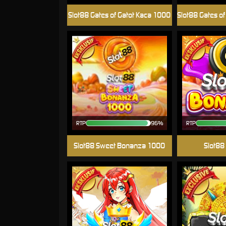
Slot88 Gates of Gatot Kaca 1000
RTP
96%
RTP
Slot88 Sweet Bonanza 1000
Slot88