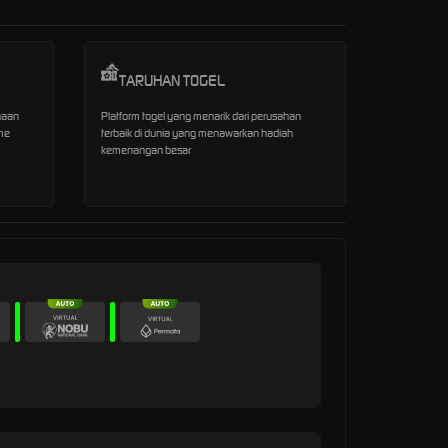
TARUHAN TOGEL
haan
Platform togel yang menarik dari perusahan
ame
terbaik di dunia yang menawarkan hadiah
kemenangan besar