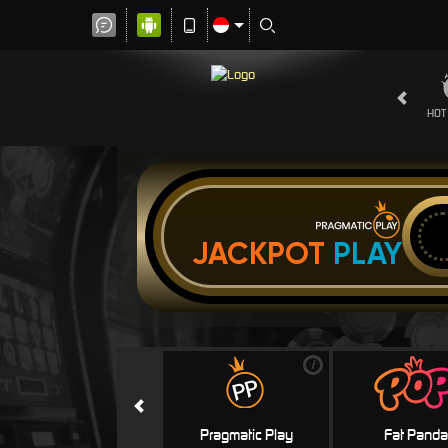
HOT
JACKPOT
PLAY
i
Pragmatic Play
Fat Pand