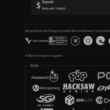
Deposit
Rata-rata 3 Menit
Bersertifikasi Dari
Tanggung Jawab Bermain
Browser Yang Didu
Platform Penyedia Layanan
Slots