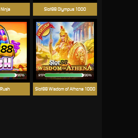
 Ninja
Slot88 Olympus 1000
96%
RTP
96%
 Rush
Slot88 Wisdom of Athena 1000