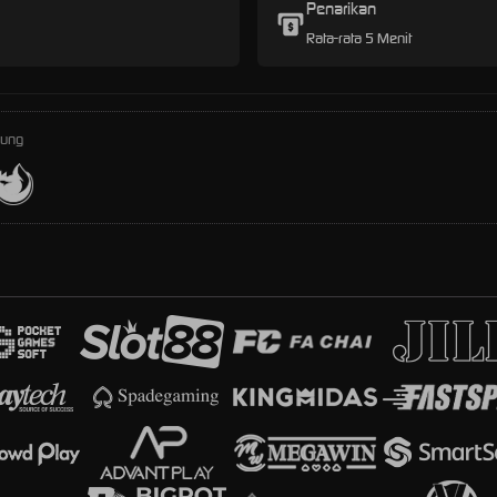
Penarikan
Rata-rata 5 Menit
kung