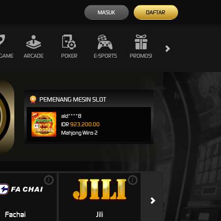
MASUK
DAFTAR
 GAME
ARCADE
POKER
E-SPORTS
PROMOSI
PEMENANG MESIN SLOT
ald****8
IDR
923,200.00
Mahjong Wins 2
guna****3
IDR
787,200.00
Wild Bounty Showdown
i
i
i
ald****8
IDR
469,500.00
No Limit City
Mahjong Wins 2
Fachai
Jili
guna****3