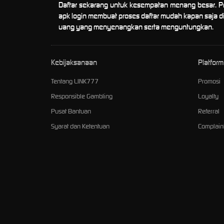
Daftar sekarang untuk kesempatan menang besar. Pro
apk login membuat proses daftar mudah kapan saja d
uang yang menyenangkan serta menguntungkan.
Kebijaksanaan
Platform
Tentang LINK777
Promosi
Responsible Gambling
Loyalty
Pusat Bantuan
Referral
Syarat dan Ketentuan
Complaint