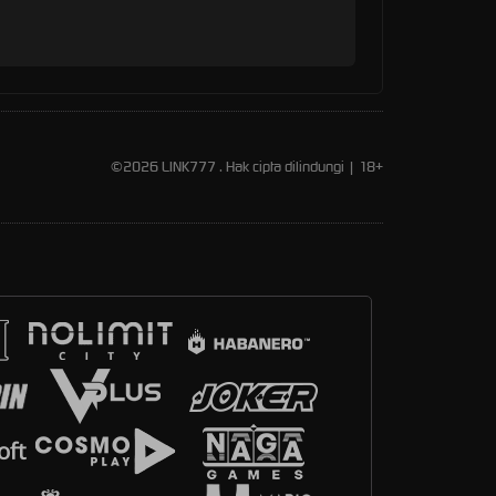
©2026 LINK777 . Hak cipta dilindungi | 18+