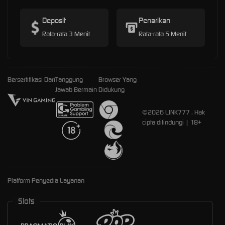
Deposit
Penarikan
Rata-rata 3 Menit
Rata-rata 5 Menit
Bersertifikasi Dari
Tanggung
Browser Yang
Jawab Bermain
Didukung
©2026 LINK777 . Hak
cipta dilindungi | 18+
Platform Penyedia Layanan
Slots