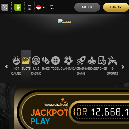
MASUK
DAFTAR
HOT
SLOTS
LIVE
RACE
TOGEL
OLAHRAGA
CRASH
ARCADE
POKER
E-
PROMO
GAMES
CASINO
GAME
SPORTS
IDR
12,668,
JACKPOT
PLAY