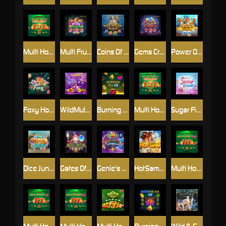
Multi Hot 5 Super Wilds
Multi Fruits Charging Wilds
Coins Of Atlantis
Gems Crown Charging Wilds
Power Of Tiger
Foxy Hot 20
WildMultiStar
Burning Ice 10
Multi Hot 5 Burn Wilds
Sugar Fiesta
Dice Jungle
Gates Of Merlyn
Genie's Bonanza
HotSamba
Multi Hot 10