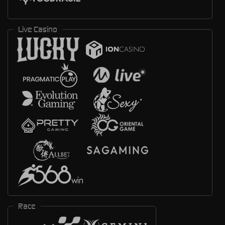
Live Casino
Race