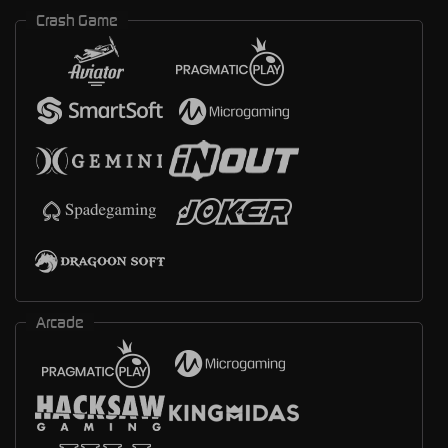
Crash Game
Arcade