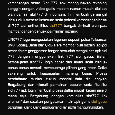
kemenangan besar. Slot 777 apk menggunakan teknologi
canggih dengan video grafis modern namun mudah diakses
oleh pemain slot777 di indonesia. Ini membuatnya sangat
ideal untuk mencari keseruan serta potensi kemenangan besar
di 777 slot online. Situs
slot777
banyak diminati oleh para
member dengan banyak permainan menarik.
LINK777 juga menyediakan layanan deposit pulsa Telkomsel,
OVO, Gopay, Dana dan QRIS. Para member bisa meraih jackpot
besar dalam genggaman tangan semudah mengakses apk slot
777 dengan menggunakan link 777 slot gacor. Sistem
pembayaran slot777 login cepat dan aman serta banyak
bonus-bonus menarik membuatnya pilihan yang tepat. Daftar
sekarang untuk kesempatan menang besar. Proses
pendaftaran mudah, cukup mengisi data diri lengkap.
Bergabung dan nikmati permainan populer serta fitur-fitur
slot777 apk login membuat proses daftar mudah kapan saja di
mana saja. Bergabung dengan komunitas slot777 link
alternatif dan rasakan pengalaman main apk game
slot gacor
penghasil uang yang menyenangkan serta menguntungkan.