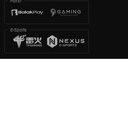
Poker
E-Sports