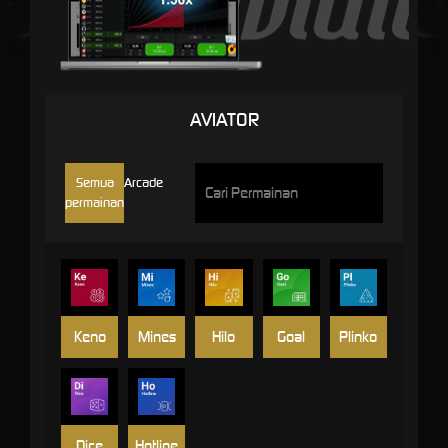
AVIATOR
Semua
Arcade
permainan
Keno
Mines
Hilo
Goal
Plinko
Dice
Hotline