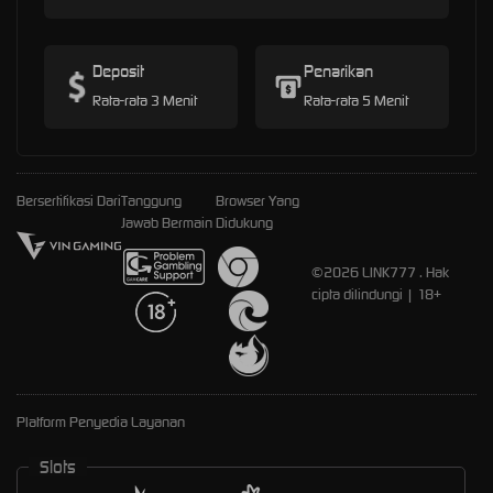
Deposit
Penarikan
Rata-rata 3 Menit
Rata-rata 5 Menit
Bersertifikasi Dari
Tanggung
Browser Yang
Jawab Bermain
Didukung
©2026 LINK777 . Hak
cipta dilindungi | 18+
Platform Penyedia Layanan
Slots