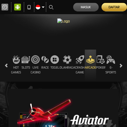
MASUK
DAFTAR
HOT
SLOTS
LIVE
RACE
TOGEL
OLAHRAGA
CRASH
ARCADE
POKER
E-
PROMO
GAMES
CASINO
GAME
SPORTS