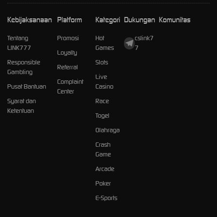
Kebijaksanaan
Platform
Kategori
Dukungan
Komunitas
Tentang
Promosi
Hot
cslink7
LINK777
Games
7
Loyalty
Responsible
Slots
Referral
Gambling
Live
Complaint
Pusat Bantuan
Casino
Center
Syarat dan
Race
Ketentuan
Togel
Olahraga
Crash
Game
Arcade
Poker
E-Sports