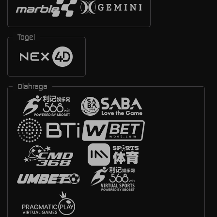
Togel
Olahraga