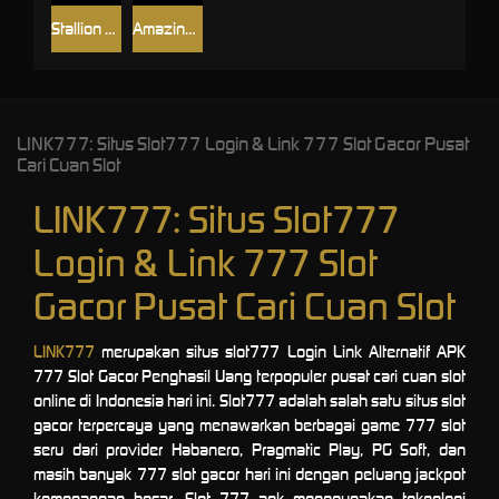
Stallion Princess
Amazing Circus
LINK777: Situs Slot777 Login & Link 777 Slot Gacor Pusat
Cari Cuan Slot
LINK777: Situs Slot777
Login & Link 777 Slot
Gacor Pusat Cari Cuan Slot
LINK777
merupakan situs slot777 Login Link Alternatif APK
777 Slot Gacor Penghasil Uang terpopuler pusat cari cuan slot
online di Indonesia hari ini. Slot777 adalah salah satu situs slot
gacor terpercaya yang menawarkan berbagai game 777 slot
seru dari provider Habanero, Pragmatic Play, PG Soft, dan
masih banyak 777 slot gacor hari ini dengan peluang jackpot
kemenangan besar. Slot 777 apk menggunakan teknologi