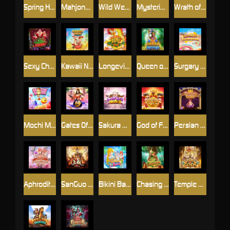
Spring Harvest
Mahjong Fortune
Wild West Saloon
Mysteries of Pandora
Wrath of Zeus
Sexy Christmas Sirens
Kawaii Neko
Longevity dragon(Fulong)
Queen of Aztec
Surgary bonanza
Mochi Mochi
Gates Of Kunlun
Sakura Neko
God of Fortune
Persian Gems
Aphrodite - Goddess of Love
SanGuo - The Brotherhood
Bikini Babes
Chasing Leprechaun Coins
Temple of Gods