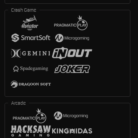
Crash Game
Arcade