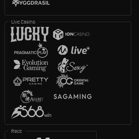
Live Casino
Race