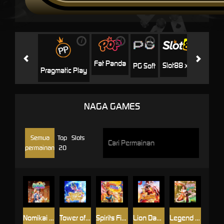
i
i
i
i
i
Facha
Fat Panda
Slot88 x PP
PG Soft
Pragmatic Play
NAGA GAMES
Semua
Top
Slots
permainan
20
Nomikai Fever
Tower of Riches
Spirits Fiesta
Lion Dance Fortune
Legend of the White and Green Snake