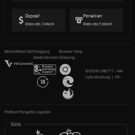
Deposit
Penarikan
Rata-rata 3 Menit
Rata-rata 5 Menit
Bersertifikasi Dari
Tanggung
Browser Yang
Jawab Bermain
Didukung
©2026 LINK777 . Hak
cipta dilindungi | 18+
Platform Penyedia Layanan
Slots