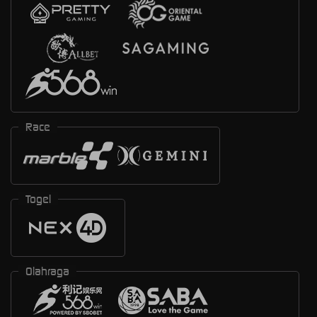
Race
Togel
Olahraga