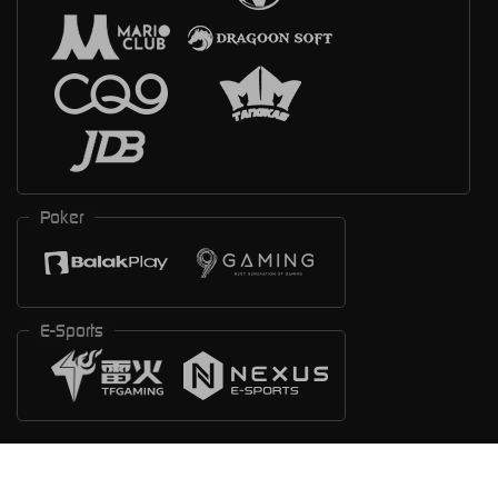
Poker
E-Sports