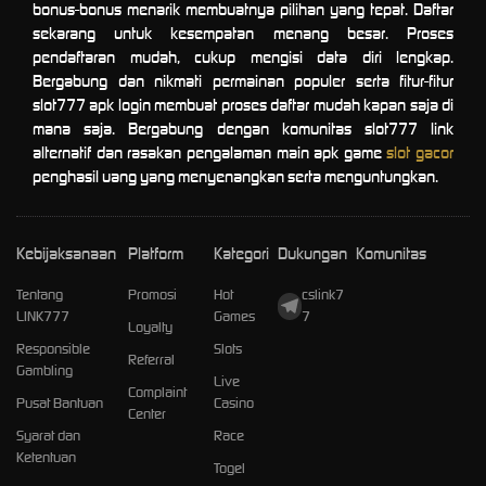
bonus-bonus menarik membuatnya pilihan yang tepat. Daftar
sekarang untuk kesempatan menang besar. Proses
pendaftaran mudah, cukup mengisi data diri lengkap.
Bergabung dan nikmati permainan populer serta fitur-fitur
slot777 apk login membuat proses daftar mudah kapan saja di
mana saja. Bergabung dengan komunitas slot777 link
alternatif dan rasakan pengalaman main apk game
slot gacor
penghasil uang yang menyenangkan serta menguntungkan.
Kebijaksanaan
Platform
Kategori
Dukungan
Komunitas
Tentang
Promosi
Hot
cslink7
LINK777
Games
7
Loyalty
Responsible
Slots
Referral
Gambling
Live
Complaint
Pusat Bantuan
Casino
Center
Syarat dan
Race
Ketentuan
Togel