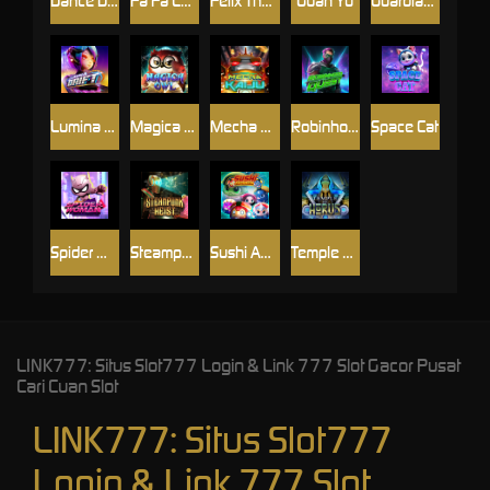
Dance Dance Dance
Fa Fa Caishen
Felix The Robber
Guan Yu
Guardian of Gold
Lumina Drift
Magica Owl
Mecha Kaiju
Robinhood Quest
Space Cat
Spider Woman
Steampunk Heist
Sushi Avenger
Temple of Horus
LINK777: Situs Slot777 Login & Link 777 Slot Gacor Pusat
Cari Cuan Slot
LINK777: Situs Slot777
Login & Link 777 Slot