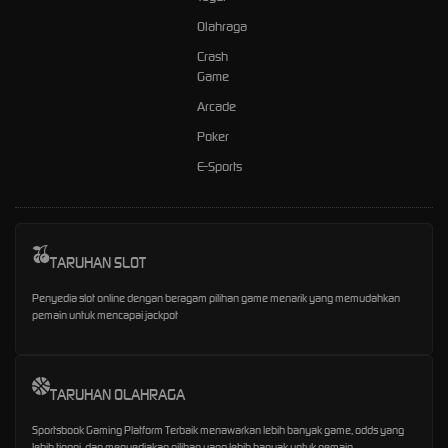
Olahraga
Crash
Game
Arcade
Poker
E-Sports
TARUHAN SLOT
Penyedia slot online dengan beragam pilihan game menarik yang memudahkan
pemain untuk mencapai jackpot
TARUHAN OLAHRAGA
Sportsbook Gaming Platform Terbaik menawarkan lebih banyak game, odds yang
lebih tinggi, dan menyediakan pilihan yang lebih banyak untuk pemain.