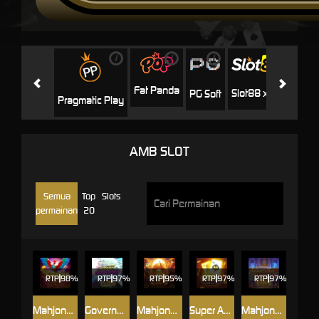
i
i
i
i
i
Facha
Fat Panda
Slot88 x PP
PG Soft
Pragmatic Play
AMB SLOT
Semua
Top
Slots
permainan
20
RTP
98%
RTP
97%
RTP
95%
RTP
97%
RTP
97%
Mahjong of the Phoenix
Government Disco
Mahjong Legacy
Super Ace X
Mahjong Legend Xmas