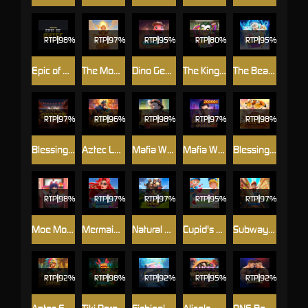
RTP
98%
RTP
97%
RTP
95%
RTP
80%
RTP
95%
Epic of Aztec
The Monkey King
Dino Gems
The King Joker
The Beat of Olympus 1000
RTP
97%
RTP
96%
RTP
98%
RTP
97%
RTP
98%
Blessing of the Dragon
Aztec Legend
Mafia Ways
Mafia Ways II : Metro Haven Heist
Blessing of the Tiger
RTP
98%
RTP
97%
RTP
97%
RTP
95%
RTP
97%
Moe Moe Cute
Mermaid's Market
Natural Ace
Cupid's Garden
Subway Runner
RTP
92%
RTP
98%
RTP
92%
RTP
95%
RTP
92%