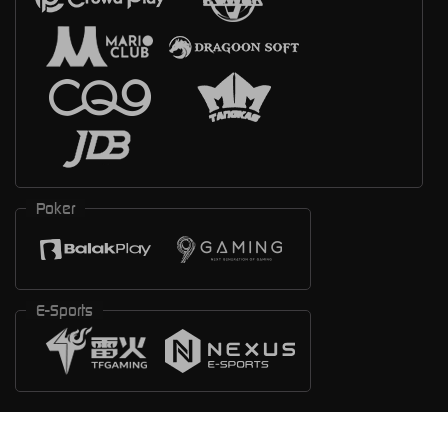
Poker
E-Sports