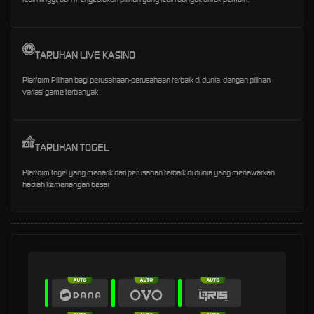
TARUHAN LIVE KASINO
Platform Pilihan bagi perusahaan-perusahaan terbaik di dunia, dengan pilihan
variasi game terbanyak
TARUHAN TOGEL
Platform togel yang menarik dari perusahan terbaik di dunia yang menawarkan
hadiah kemenangan besar