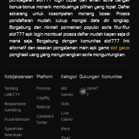
bonus-bonus menarik membuatnya pilihan yang tepat. Daftar
sekarang untuk kesempatan menang besar. Proses
pendaftaran mudah, cukup mengisi data diri lengkap.
Bergabung dan nikmati permainan populer serta fitur-fitur
slot777 apk login membuat proses daftar mudah kapan saja di
mana saja. Bergabung dengan komunitas slot777 link
alternatif dan rasakan pengalaman main apk game
slot gacor
penghasil uang yang menyenangkan serta menguntungkan.
Kebijaksanaan
Platform
Kategori
Dukungan
Komunitas
Tentang
Promosi
Hot
cslink7
LINK777
Games
7
Loyalty
Responsible
Slots
Referral
Gambling
Live
Complaint
Pusat Bantuan
Casino
Center
Syarat dan
Race
Ketentuan
Togel