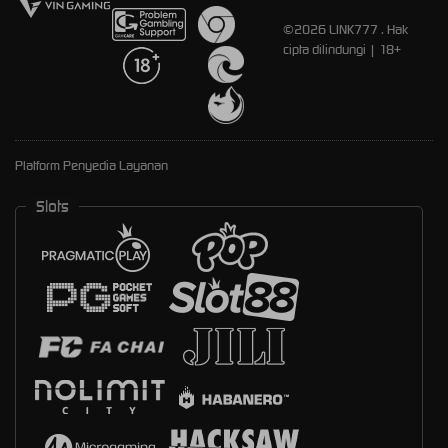
©2026 LINK777 . Hak
cipta dilindungi | 18+
Platform Penyedia Layanan
Slots