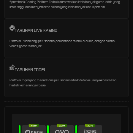
Sportsbook Gaming Platform Terbaik menawarkan lebih banyak game, odds yang
lebih tinggi, dan menyediakan pilihan yang lebih banyak untuk pemain.
TARUHAN LIVE KASINO
Platform Pilihan bagi perusahaan-perusahaan terbaik di dunia, dengan pilihan
variasi game terbanyak
TARUHAN TOGEL
Platform togel yang menarik dari perusahan terbaik di dunia yang menawarkan
hadiah kemenangan besar