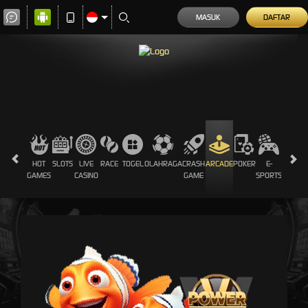
MASUK
DAFTAR
HOT
SLOTS
LIVE
RACE
TOGEL
OLAHRAGA
CRASH
ARCADE
POKER
E-
PROMO
GAMES
CASINO
GAME
SPORTS