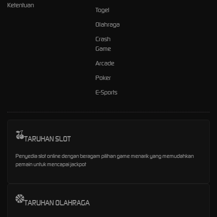
Ketentuan
Togel
Olahraga
Crash
Game
Arcade
Poker
E-Sports
TARUHAN SLOT
Penyedia slot online dengan beragam pilihan game menarik yang memudahkan
pemain untuk mencapai jackpot
TARUHAN OLAHRAGA