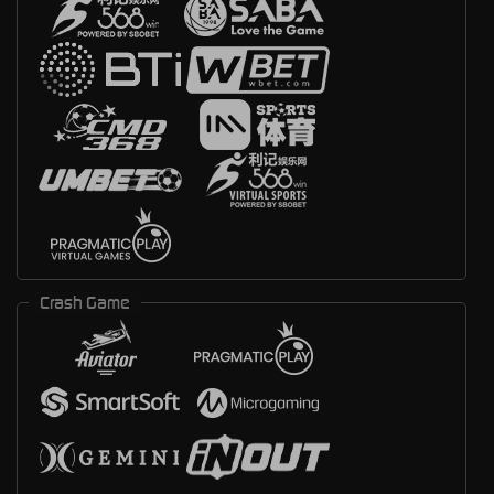
Crash Game