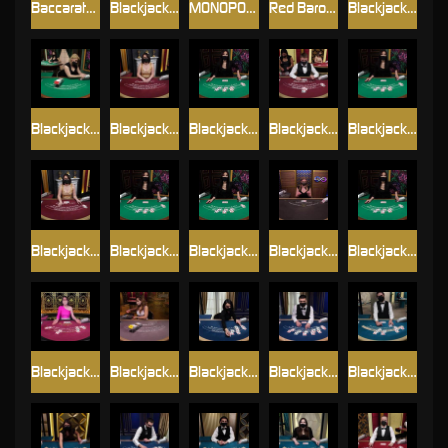
Baccarat_Squeeze
Blackjack_B
MONOPOLY Roll'em
Red Baron RNG
Blackjack_C
Blackjack_D
Blackjack_Diamond_VIP
Blackjack_E
Blackjack_Fortune_VIP
Blackjack_G
Blackjack_Grand_VIP
Blackjack_H
Blackjack_I
Blackjack_Infinite
Blackjack_J
Blackjack_Party
Blackjack_Platinum_VIP
Blackjack_Silver_1
Blackjack_Silver_2
Blackjack_Silver_3