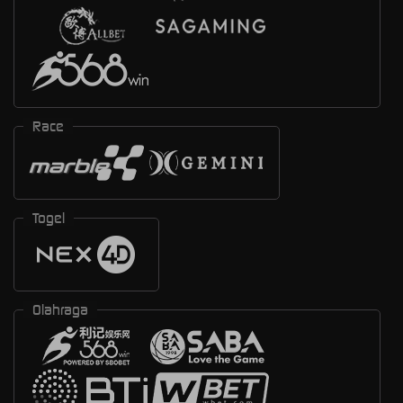
Race
Togel
Olahraga