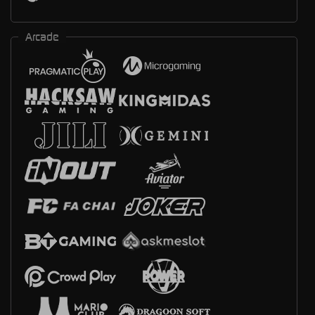
Arcade