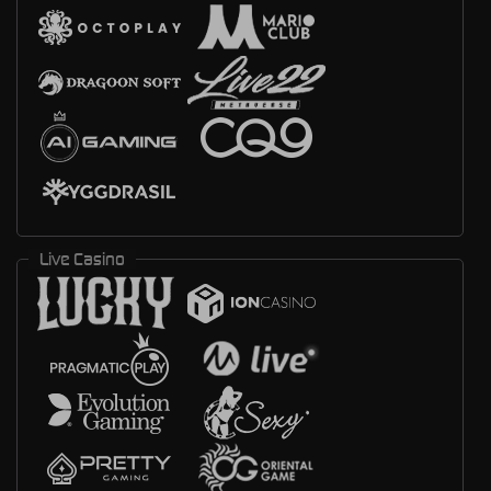
Live Casino