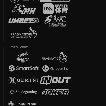
Crash Game