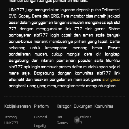
member dengan banyak permainan menarik.
LINK777 juga menyediakan layanan deposit pulsa Telkomsel,
OVO, Gopay, Dana dan QRIS. Para member bisa meraih jackpot
besar dalam genggaman tangan semudah mengakses apk slot
777 dengan menggunakan link 777 slot gacor. Sistem
pembayaran slot777 login cepat dan aman serta banyak
bonus-bonus menarik membuatnya pilihan yang tepat. Daftar
sekarang untuk kesempatan menang besar. Proses
pendaftaran mudah, cukup mengisi data diri lengkap.
Bergabung dan nikmati permainan populer serta fitur-fitur
slot777 apk login membuat proses daftar mudah kapan saja di
mana saja. Bergabung dengan komunitas slot777 link
alternatif dan rasakan pengalaman main apk game
slot gacor
penghasil uang yang menyenangkan serta menguntungkan.
Kebijaksanaan
Platform
Kategori
Dukungan
Komunitas
Tentang
Promosi
Hot
cslink7
LINK777
Games
7
Loyalty