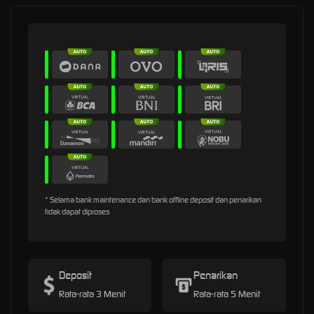
* Selama bank maintenance dan bank offline deposit dan penarikan
tidak dapat diproses
Deposit
Penarikan
Rata-rata 3 Menit
Rata-rata 5 Menit