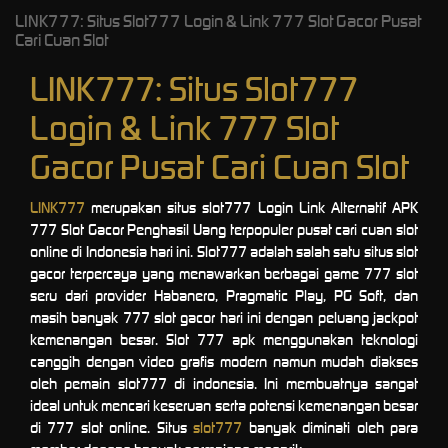
LINK777: Situs Slot777 Login & Link 777 Slot Gacor Pusat
Cari Cuan Slot
LINK777: Situs Slot777
Login & Link 777 Slot
Gacor Pusat Cari Cuan Slot
LINK777
merupakan situs slot777 Login Link Alternatif APK
777 Slot Gacor Penghasil Uang terpopuler pusat cari cuan slot
online di Indonesia hari ini. Slot777 adalah salah satu situs slot
gacor terpercaya yang menawarkan berbagai game 777 slot
seru dari provider Habanero, Pragmatic Play, PG Soft, dan
masih banyak 777 slot gacor hari ini dengan peluang jackpot
kemenangan besar. Slot 777 apk menggunakan teknologi
canggih dengan video grafis modern namun mudah diakses
oleh pemain slot777 di indonesia. Ini membuatnya sangat
ideal untuk mencari keseruan serta potensi kemenangan besar
di 777 slot online. Situs
slot777
banyak diminati oleh para