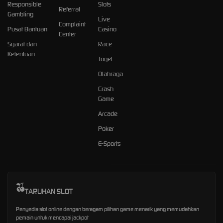
Responsible
Slots
Referral
Gambling
Live
Complaint
Pusat Bantuan
Casino
Center
Syarat dan
Race
Ketentuan
Togel
Olahraga
Crash
Game
Arcade
Poker
E-Sports
TARUHAN SLOT
Penyedia slot online dengan beragam pilihan game menarik yang memudahkan
pemain untuk mencapai jackpot