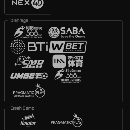
Olahraga
Crash Game