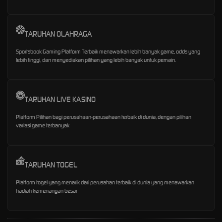
TARUHAN OLAHRAGA
Sportsbook Gaming Platform Terbaik menawarkan lebih banyak game, odds yang
lebih tinggi, dan menyediakan pilihan yang lebih banyak untuk pemain.
TARUHAN LIVE KASINO
Platform Pilihan bagi perusahaan-perusahaan terbaik di dunia, dengan pilihan
variasi game terbanyak
TARUHAN TOGEL
Platform togel yang menarik dari perusahan terbaik di dunia yang menawarkan
hadiah kemenangan besar