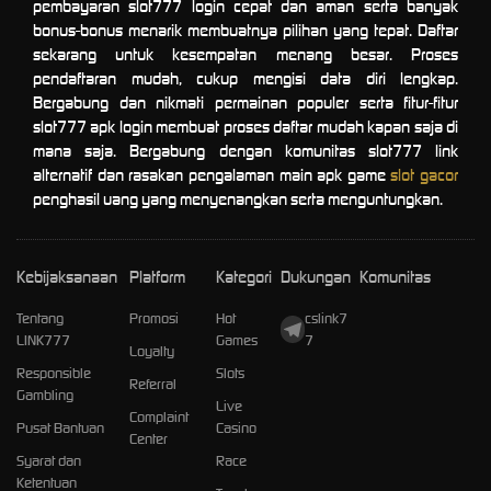
pembayaran slot777 login cepat dan aman serta banyak
bonus-bonus menarik membuatnya pilihan yang tepat. Daftar
sekarang untuk kesempatan menang besar. Proses
pendaftaran mudah, cukup mengisi data diri lengkap.
Bergabung dan nikmati permainan populer serta fitur-fitur
slot777 apk login membuat proses daftar mudah kapan saja di
mana saja. Bergabung dengan komunitas slot777 link
alternatif dan rasakan pengalaman main apk game
slot gacor
penghasil uang yang menyenangkan serta menguntungkan.
Kebijaksanaan
Platform
Kategori
Dukungan
Komunitas
Tentang
Promosi
Hot
cslink7
LINK777
Games
7
Loyalty
Responsible
Slots
Referral
Gambling
Live
Complaint
Pusat Bantuan
Casino
Center
Syarat dan
Race
Ketentuan