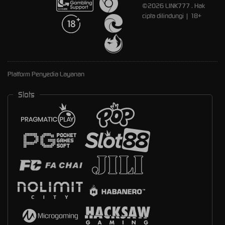
©2026 LINK777 . Hak
cipta dilindungi | 18+
Platform Penyedia Layanan
Slots