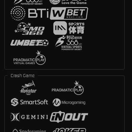
Crash Game