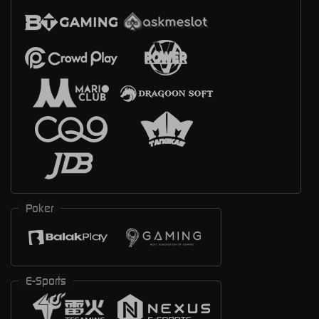
Poker
E-Sports