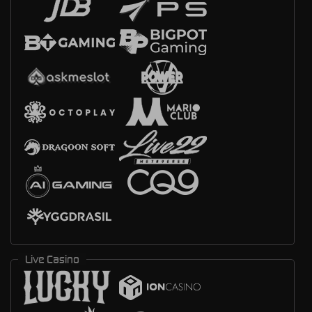
Live Casino