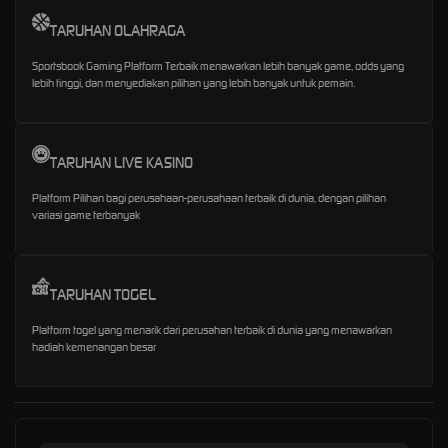
TARUHAN OLAHRAGA
Sportsbook Gaming Platform Terbaik menawarkan lebih banyak game, odds yang
lebih tinggi, dan menyediakan pilihan yang lebih banyak untuk pemain.
TARUHAN LIVE KASINO
Platform Pilihan bagi perusahaan-perusahaan terbaik di dunia, dengan pilihan
variasi game terbanyak
TARUHAN TOGEL
Platform togel yang menarik dari perusahan terbaik di dunia yang menawarkan
hadiah kemenangan besar