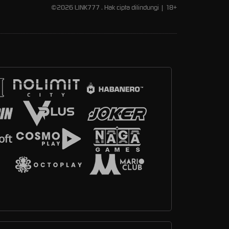
©2026 LINK777 . Hak cipta dilindungi | 18+