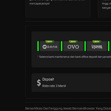
mencapai jackpot
tinggi,
banyak 
* Selama bank maintenance dan bank offline deposit dan penarik
Deposit
Rata-rata 3 Menit
Bersertifikasi Dari
Tanggung Jawab Bermain
Browser Yang Didu