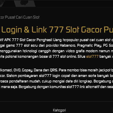
or Pusat Cari Cuan Slot
 Login & Link 777 Slot Gacor Pu
if APK 777 Slot Gacor Penghasil Uang terpopuler pusat cari cuan slot on
ai game 777 slot seru dari provider Habanero, Pragmatic Play, PG So
enggunakan teknologi canggih dengan video grafis modern namun mu
ta potensi kemenangan besar di 777 slot online. Situs
slot777
banyak d
elkomsel, OVO, Gopay, Dana dan QRIS. Para member bisa meraih jackp
cor. Sistem pembayaran slot777 login cepat dan aman serta banyak b
ses pendaftaran mudah, cukup mengisi data diri lengkap. Bergabung dan 
i mana saja. Bergabung dengan komunitas slot777 link alternatif dan 
Kategori