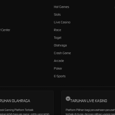
Hot Games
Slots
Live Casino
 Center
Race
Togel
Olahraga
Crash Game
Arcade
Poker
E-Sports
RUHAN OLAHRAGA
TARUHAN LIVE KASINO
ook Gaming Platform Terbaik
Platform Pilihan bagi perusahaan-perusa
kan lebih banyak game, odds yang lebih
terbaik di dunia, dengan pilihan variasi g