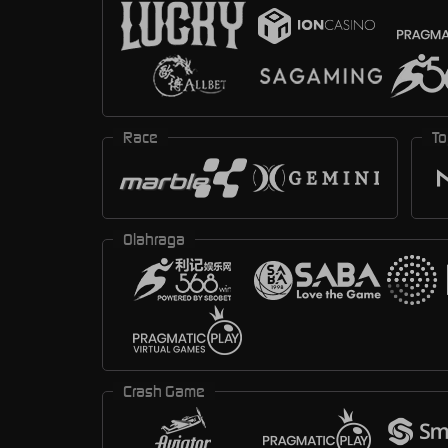
Race
To
Olahraga
Crash Game