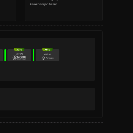
kemenangan besar