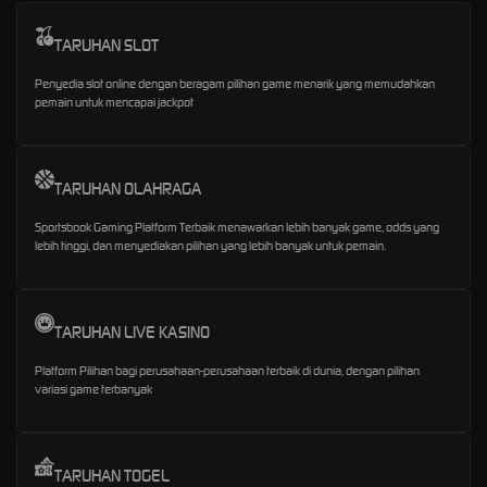
TARUHAN SLOT
Penyedia slot online dengan beragam pilihan game menarik yang memudahkan
pemain untuk mencapai jackpot
TARUHAN OLAHRAGA
Sportsbook Gaming Platform Terbaik menawarkan lebih banyak game, odds yang
lebih tinggi, dan menyediakan pilihan yang lebih banyak untuk pemain.
TARUHAN LIVE KASINO
Platform Pilihan bagi perusahaan-perusahaan terbaik di dunia, dengan pilihan
variasi game terbanyak
TARUHAN TOGEL