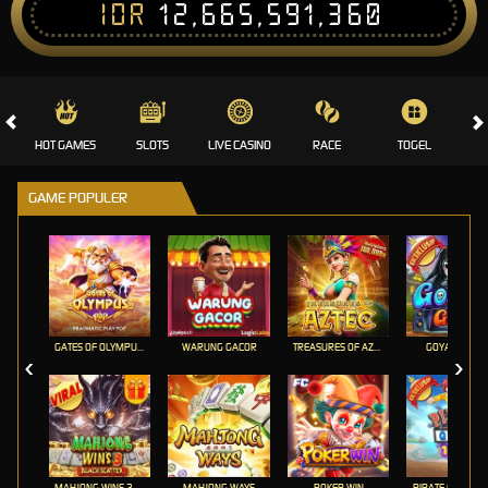
IDR
12,665,591,360
HOT GAMES
SLOTS
LIVE CASINO
RACE
TOGEL
OL
GAME POPULER
GATES OF OLYMPUS POP
WARUNG GACOR
TREASURES OF AZTEC
GOYANG GAI
MAHJONG WINS 3 – BLACK SCATTER
MAHJONG WAYS
POKER WIN
PIRATE QUEST 1